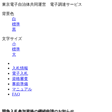
東京電子自治体共同運営 電子調達サービス
背景色
白
標準
黒
文字サイズ
小
標準
大
入札情報
電子入札
資格審査
事前準備
マニュアル
FAQ
競争入札参加資格の継続申請のお知らせ